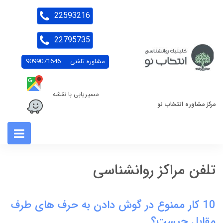
22593216
22795735
مشاوره تلفنی
9099071646
مسیریابی با نقشه
مرکز مشاوره انتخاب نو
تلفن مراکز روانشناسی
10 کار ممنوع در گوش دادن به حرف های طرف
مقابل چیست؟