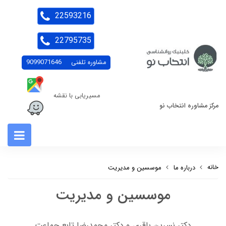
22593216
22795735
مشاوره تلفنی
9099071646
مسیریابی با نقشه
مرکز مشاوره انتخاب نو
خانه
درباره ما
موسسین و مدیریت
موسسین و مدیریت
دکتر نسرین باقری و دکتر محمدرضا تابع جماعت