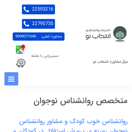
22593216
22795735
مشاوره تلفنی
9099071646
مسیریابی با نقشه
مرکز مشاوره انتخاب نو
متخصص روانشناس نوجوان
روانشناس خوب کودک و مشاور روانشناس
نوجوان زمینه ی پرورش استقلال در کودکان و