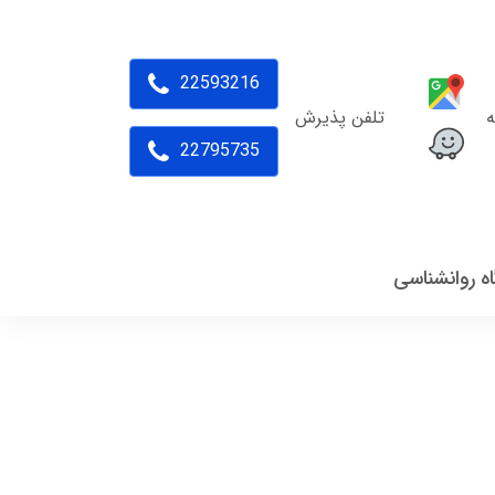
22593216
ه
تلفن پذیرش
22795735
اه روانشناسی