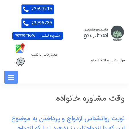
22593216
22795735
مشاوره تلفنی
9099071646
مسیریابی با نقشه
مرکز مشاوره انتخاب نو
وقت مشاوره خانواده
نوبت روانشناس ازدواج و پرداختن به موضوع
این که با ازدواجتان پز ندهید زیرا که ازدواج