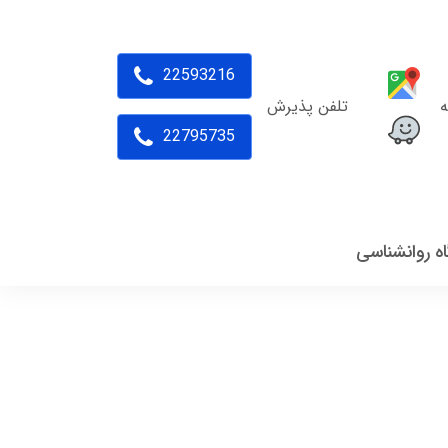
22593216
ه
تلفن پذیرش
22795735
اه روانشناسی