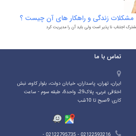
 مشکلات زندگی و راهکار های آن چیست ؟
ترک اجتناب نا پذیر است ولی باید آن را مدیریت کرد
تماس با ما
ایران، تهران، پاسداران، خیابان دولت، بلوار کاوه، نبش
اخلاقی غربی، پلاک29، واحد6، طبقه سوم - ساعت
کاری: 9صبح تا 10شب
02122593216 - 02122795735 -