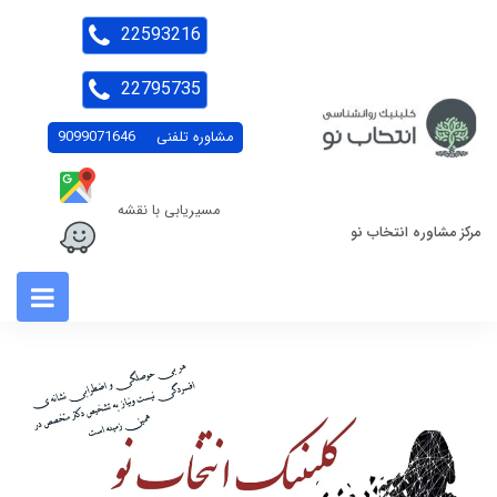
22593216
22795735
مشاوره تلفنی
9099071646
مسیریابی با نقشه
مرکز مشاوره انتخاب نو