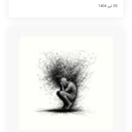
05 تير 1404