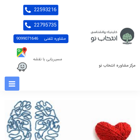
22593216
22795735
مشاوره تلفنی
9099071646
مسیریابی با نقشه
مرکز مشاوره انتخاب نو