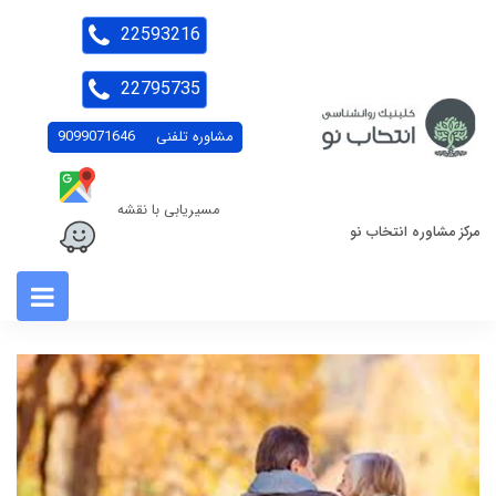
22593216
22795735
مشاوره تلفنی
9099071646
مسیریابی با نقشه
مرکز مشاوره انتخاب نو