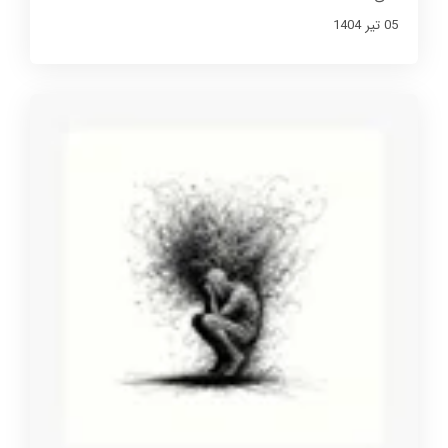
05 تير 1404