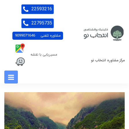
22593216
22795735
مشاوره تلفنی
9099071646
مسیریابی با نقشه
مرکز مشاوره انتخاب نو