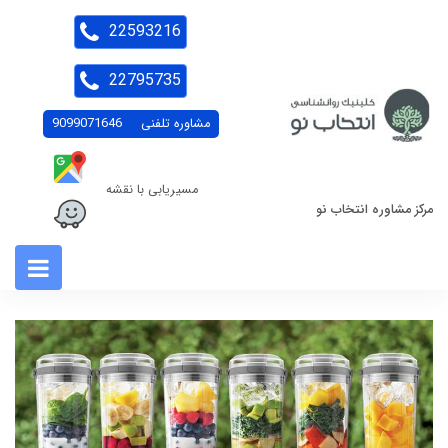
22593216
22795735
مشاوره تلفنی
9099071646
مسیریابی با نقشه
مرکز مشاوره انتخاب نو