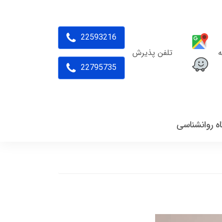
22593216
ه
تلفن پذیرش
22795735
اه روانشناسی