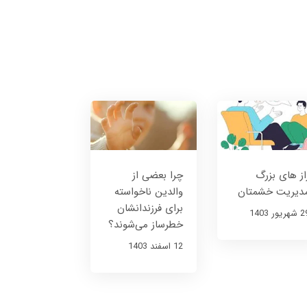
از های بزرگ
چرا بعضی از
دیریت خشمتان
والدین ناخواسته
برای فرزندانشان
هریور 1403
خطرساز می‌شوند؟
12 اسفند 1403