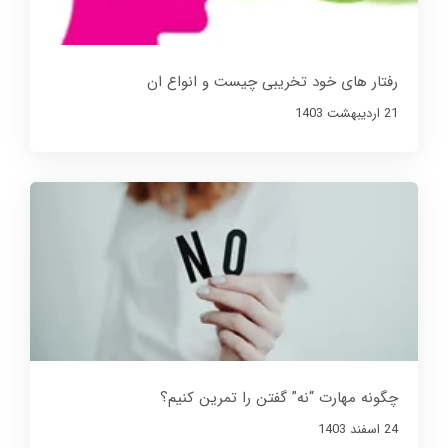
رفتار های خود تخریبی چیست و انواع ان
21 ارديبهشت 1403
چگونه مهارت “نه” گفتن را تمرین کنیم؟
24 اسفند 1403