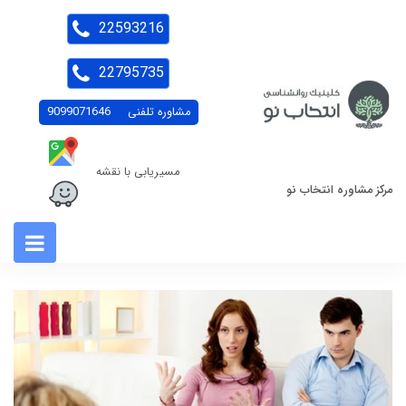
22593216
22795735
مشاوره تلفنی
9099071646
مسیریابی با نقشه
مرکز مشاوره انتخاب نو