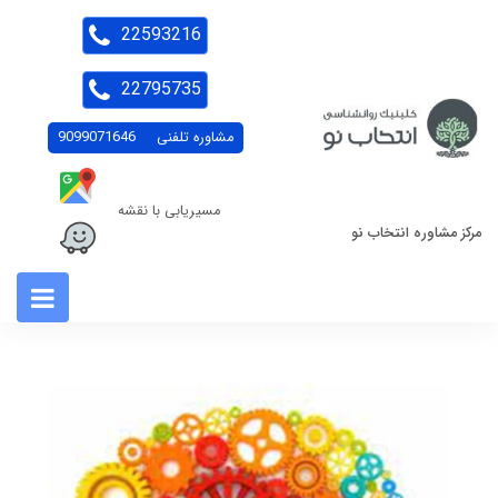
22593216
22795735
مشاوره تلفنی
9099071646
مسیریابی با نقشه
مرکز مشاوره انتخاب نو