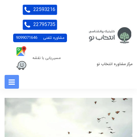
22593216
22795735
مشاوره تلفنی
9099071646
مسیریابی با نقشه
مرکز مشاوره انتخاب نو