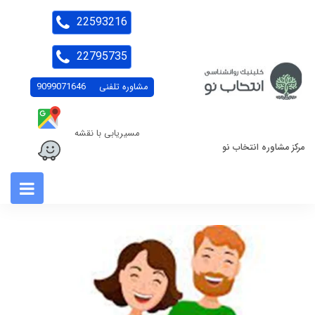
22593216
22795735
مشاوره تلفنی
9099071646
مسیریابی با نقشه
مرکز مشاوره انتخاب نو