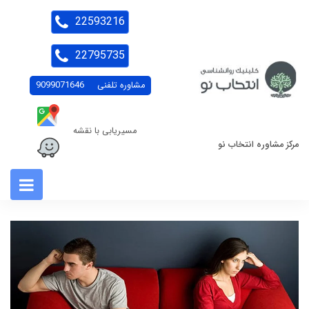
22593216
22795735
مشاوره تلفنی
9099071646
مسیریابی با نقشه
مرکز مشاوره انتخاب نو