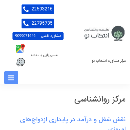
22593216
22795735
مشاوره تلفنی
9099071646
مسیریابی با نقشه
مرکز مشاوره انتخاب نو
مرکز روانشناسی
نقش شغل و درآمد در پایداری ازدواج‌های
امروزی