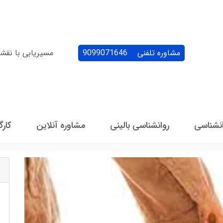
مشاوره تلفنی
9099071646
مسیریابی با نقش
انشناسی
روانشناسی بالینی
مشاوره آنلاین
کارگ