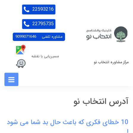
22593216
22795735
مشاوره تلفنی
9099071646
مسیریابی با نقشه
مرکز مشاوره انتخاب نو
آدرس انتخاب نو
10 خطای فکری که باعث حال بد شما می شود
!