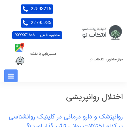
22593216
22795735
مشاوره تلفنی
9099071646
مسیریابی با نقشه
مرکز مشاوره انتخاب نو
اختلال روانپریشی
روانپزشک و دارو درمانی در کلینیک روانشناسی
بر کدام اختلالات روانی تاثیر گذار است؟