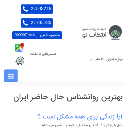
22593216
22795735
مشاوره تلفنی
9099071646
مسیریابی با نقشه
مرکز مشاوره انتخاب نو
بهترین روانشناس حال حاضر ایران
آیا زندگی برای همه مشکل است ؟
رنج هیجانی در اشکال مختلفی خود را نشان می دهد .