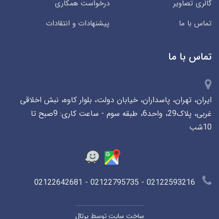
گالری تصاویر
درخواست همکاری
تماس با ما
پیشنهادات و انتقادات
تماس با ما
ایران، تهران، پاسداران، خیابان دولت، بلوار کاوه، نبش اخلاقی
غربی، پلاک29، واحد6، طبقه سوم - ساعت کاری: 9صبح تا
10شب
02122593216 - 02122795735 - 02122642681
ساخت سایت توسط
پرتال