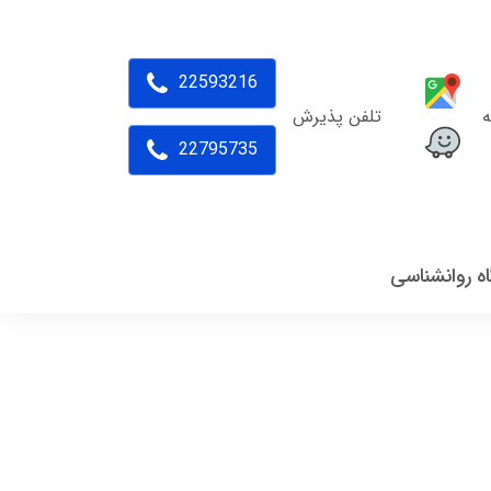
22593216
ه
تلفن پذیرش
22795735
اه روانشناسی