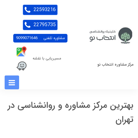
22593216
22795735
مشاوره تلفنی
9099071646
مسیریابی با نقشه
مرکز مشاوره انتخاب نو
بهترین مرکز مشاوره و روانشناسی در
تهران