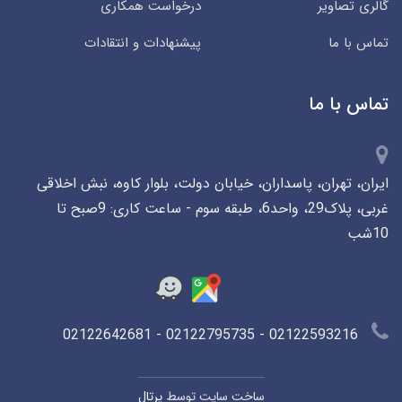
گالری تصاویر
درخواست همکاری
تماس با ما
پیشنهادات و انتقادات
تماس با ما
ایران، تهران، پاسداران، خیابان دولت، بلوار کاوه، نبش اخلاقی
غربی، پلاک29، واحد6، طبقه سوم - ساعت کاری: 9صبح تا
10شب
02122593216 - 02122795735 - 02122642681
ساخت سایت توسط
پرتال