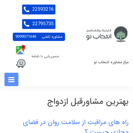
22593216
22795735
مشاوره تلفنی
9099071646
مسیریابی با نقشه
مرکز مشاوره انتخاب نو
بهترین مشاورقبل ازدواج
راه های مراقبت از سلامت روان در فضای
مجازی چیست ؟