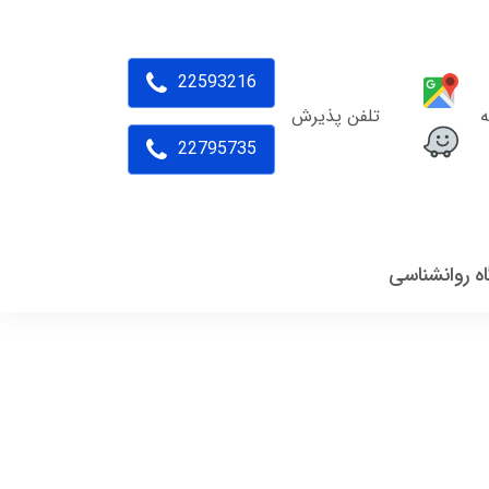
22593216
ه
تلفن پذیرش
22795735
اه روانشناسی