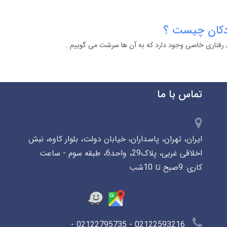
دکان چیست ؟
ی رفتاری خاصی وجود دارد که به آن ها سرشت می گوییم .
تماس با ما
ایران، تهران، پاسداران، خیابان دولت، بلوار کاوه، نبش
اخلاقی غربی، پلاک29، واحد6، طبقه سوم - ساعت
کاری: 9صبح تا 10شب
02122593216 - 02122795735 -