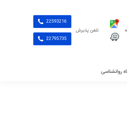
22593216
ه
تلفن پذیرش
22795735
اه روانشناسی