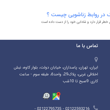
 در روابط زناشویی چیست ؟
 خطر قرار دارد و شادابی خود را از دست داده است
تماس با ما
ایران، تهران، پاسداران، خیابان دولت، بلوار کاوه، نبش
اخلاقی غربی، پلاک29، واحد6، طبقه سوم - ساعت
کاری: 9صبح تا 10شب
02122593216 - 02122795735 -