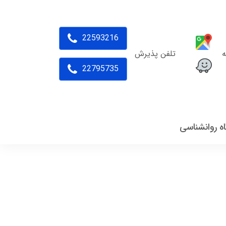
22593216
ه
تلفن پذیرش
22795735
اه روانشناسی