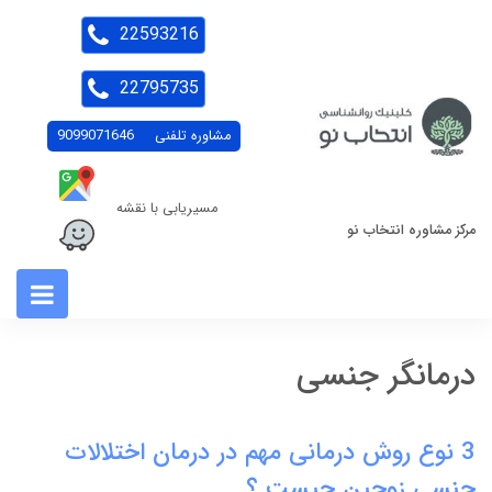
22593216
22795735
مشاوره تلفنی
9099071646
مسیریابی با نقشه
مرکز مشاوره انتخاب نو
درمانگر جنسی
3 نوع روش درمانی مهم در درمان اختلالات
جنسی زوجین چیست ؟