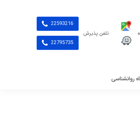
22593216
ه
تلفن پذیرش
22795735
اه روانشناسی