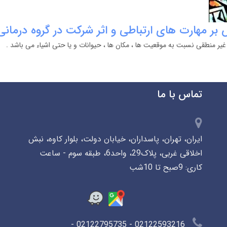
س بر مهارت های ارتباطی و اثر شرکت در گروه درمانی
یر منطقی نسبت به موقعیت ها ، مکان ها ، حیوانات و یا حتی اشیاء می باشد .
تماس با ما
ایران، تهران، پاسداران، خیابان دولت، بلوار کاوه، نبش
اخلاقی غربی، پلاک29، واحد6، طبقه سوم - ساعت
کاری: 9صبح تا 10شب
02122593216 - 02122795735 -