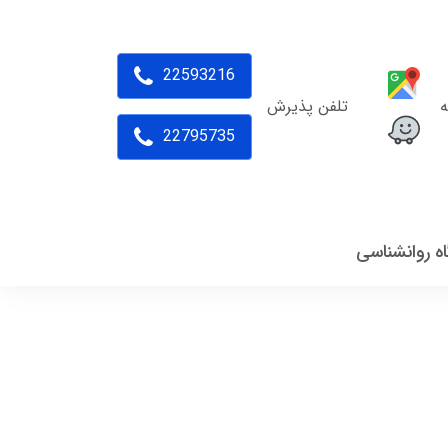
22593216
ه
تلفن پذیرش
22795735
اه روانشناسی