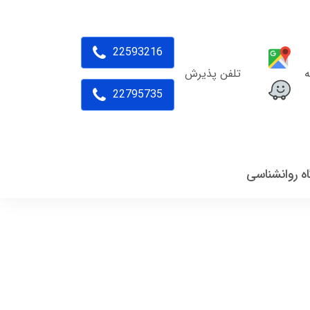
22593216
ه
تلفن پذیرش
22795735
اه روانشناسی