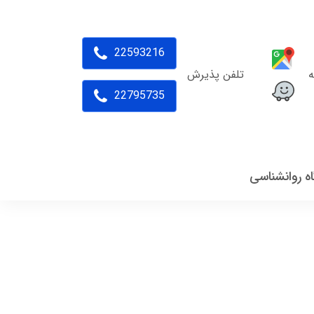
22593216
ه
تلفن پذیرش
22795735
اه روانشناسی