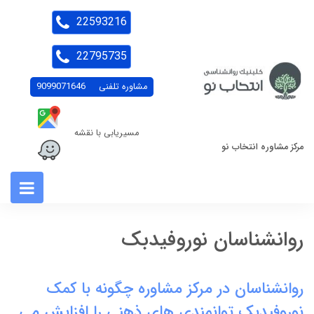
22593216
22795735
مشاوره تلفنی
9099071646
مسیریابی با نقشه
مرکز مشاوره انتخاب نو
روانشناسان نوروفیدبک
روانشناسان در مرکز مشاوره چگونه با کمک
نوروفیدبک توانمندی های ذهنی را افزایش می