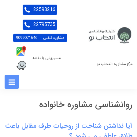
22593216
22795735
مشاوره تلفنی
9099071646
مسیریابی با نقشه
مرکز مشاوره انتخاب نو
روانشناسی مشاوره خانواده
آیا نداشتن شناخت از روحیات طرف مقابل باعث
طلاق عاطفی می شود ؟