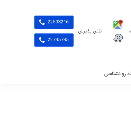
22593216
ه
تلفن پذیرش
22795735
اه روانشناسی