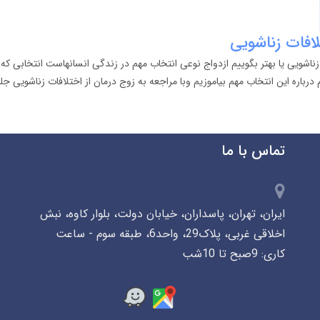
لافات زناشویی
زناشویی یا بهتر بگوییم ازدواج نوعی انتخاب مهم در زندگی انسانهاست انتخابی که 
م درباره این انتخاب مهم بیاموزیم وبا مراجعه به زوج درمان از اختلافات زناشویی جل
تماس با ما
ایران، تهران، پاسداران، خیابان دولت، بلوار کاوه، نبش
اخلاقی غربی، پلاک29، واحد6، طبقه سوم - ساعت
کاری: 9صبح تا 10شب