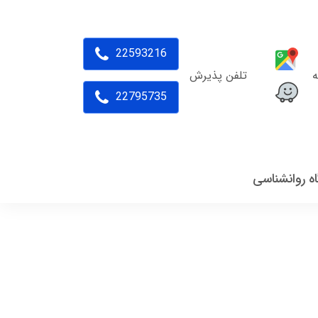
22593216
ه
تلفن پذیرش
22795735
اه روانشناسی