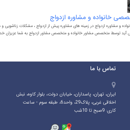
صصی خانواده و مشاوره ازدواج
اده و مشاوره ازدواج در زمینه های مشاوره پیش از ازدواج ، مشکلات زناشویی و
ش آید توسط متخصص مشاور خانواده و متخصص مشاور ازدواج به شما عزیزان خدما
تماس با ما
ایران، تهران، پاسداران، خیابان دولت، بلوار کاوه، نبش
اخلاقی غربی، پلاک29، واحد6، طبقه سوم - ساعت
کاری: 9صبح تا 10شب