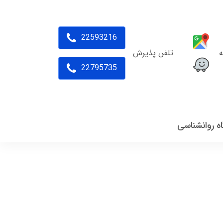
22593216
ه
تلفن پذیرش
22795735
اه روانشناسی