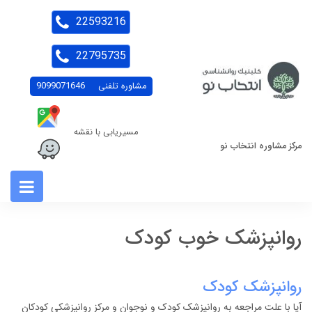
22593216
22795735
مشاوره تلفنی
9099071646
مسیریابی با نقشه
مرکز مشاوره انتخاب نو
روانپزشک خوب کودک
روانپزشک کودک
آیا با علت مراجعه به روانپزشک کودک و نوجوان و مرکز روانپزشکی کودکان