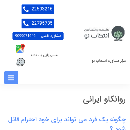
22593216
22795735
مشاوره تلفنی
9099071646
مسیریابی با نقشه
مرکز مشاوره انتخاب نو
روانکاو ایرانی
چگونه یک فرد می تواند برای خود احترام قائل
شود ؟