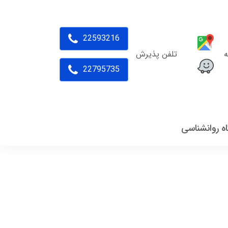
22593216
ه
تلفن پذیرش
22795735
اه روانشناسی