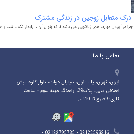
 درک متقابل زوجین در زندگی مشترک
جرا در آوردن مهارت های زناشویی می باشد تا که بتوان آن را پایدار نگه داشت و ح
تماس با ما
ایران، تهران، پاسداران، خیابان دولت، بلوار کاوه، نبش
اخلاقی غربی، پلاک29، واحد6، طبقه سوم - ساعت
کاری: 9صبح تا 10شب
02122593216 - 02122795735 -