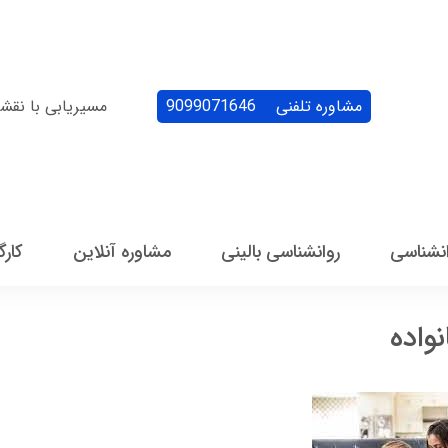
مشاوره تلفنی
9099071646
مسیریابی با نقش
انشناسی
روانشناسی بالینی
مشاوره آنلاین
کارگ
اده