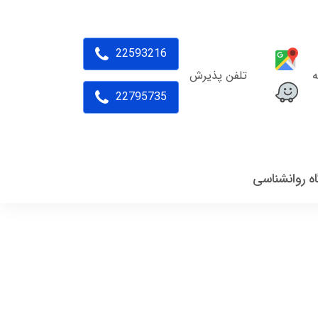
22593216
ه
تلفن پذیرش
22795735
اه روانشناسی