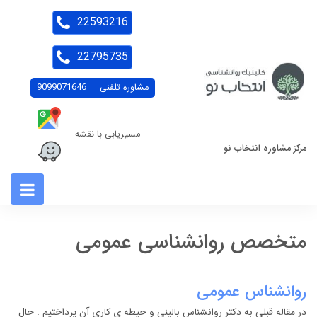
22593216
22795735
مشاوره تلفنی
9099071646
مسیریابی با نقشه
مرکز مشاوره انتخاب نو
متخصص روانشناسی عمومی
روانشناس عمومی
در مقاله قبلی به دکتر روانشناس بالینی و حیطه ی کاری آن پرداختیم . حال