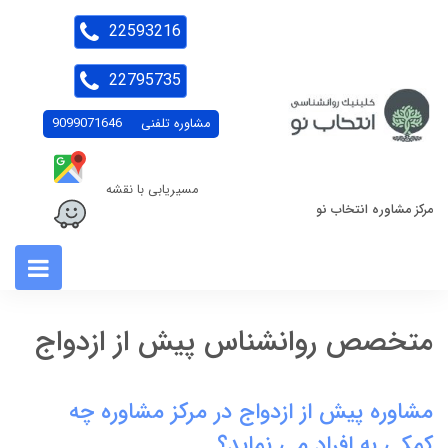
22593216
22795735
مشاوره تلفنی
9099071646
مسیریابی با نقشه
مرکز مشاوره انتخاب نو
متخصص روانشناس پیش از ازدواج
مشاوره پیش از ازدواج در مرکز مشاوره چه
کمکی به افراد می نماید؟