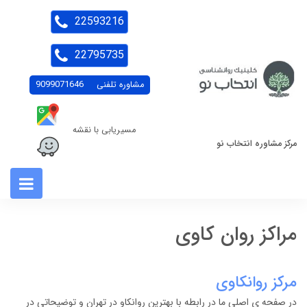
22593216
22795735
مشاوره تلفنی
9099071646
مسیریابی با نقشه
مرکز مشاوره انتخاب نو
مراکز روان کاوی
مرکز روانکاوی
در صفحه ی اصلی ما در رابطه با بهترین روانکاو در تهران و توضیحاتی در