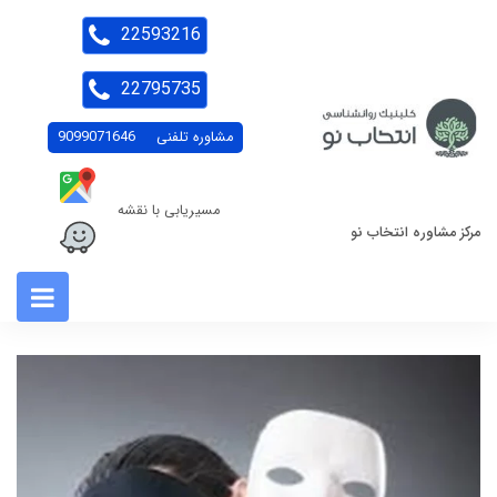
22593216
22795735
مشاوره تلفنی
9099071646
مسیریابی با نقشه
مرکز مشاوره انتخاب نو