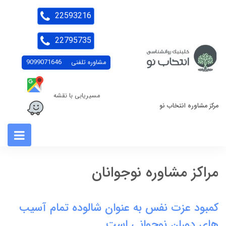
22593216
22795735
مشاوره تلفنی
9099071646
مسیریابی با نقشه
مرکز مشاوره انتخاب نو
مراکز مشاوره نوجوانان
کمبود عزت نفس به عنوان شالوده تمام آسیب
های دوران نوجوانی است .