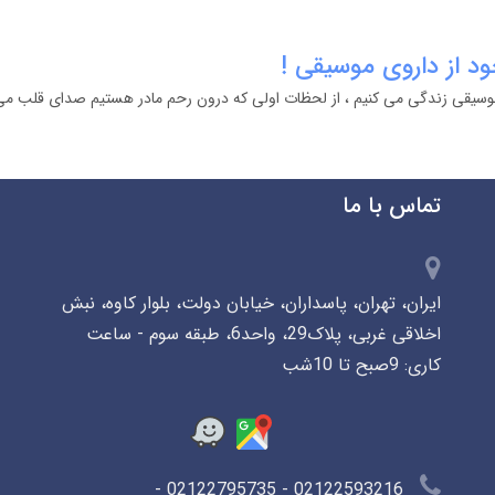
ود از داروی موسیقی !
ز موسیقی زندگی می کنیم ، از لحظات اولی که درون رحم مادر هستیم صدای قلب می
تماس با ما
ایران، تهران، پاسداران، خیابان دولت، بلوار کاوه، نبش
اخلاقی غربی، پلاک29، واحد6، طبقه سوم - ساعت
کاری: 9صبح تا 10شب
02122593216 - 02122795735 -