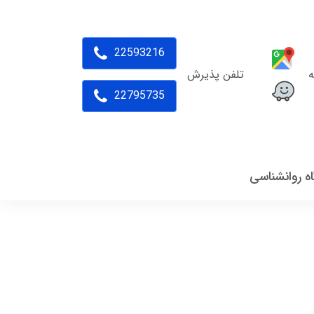
22593216
ه
تلفن پذیرش
22795735
اه روانشناسی